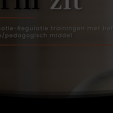
motie-Regulatie trainingen met be
ch/pedagogisch middel