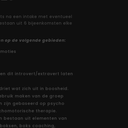
aats na een intake met eventueel
estaan uit 6 bijeenkomsten elke
en op de volgende gebieden:
moties
en dit introvert/extravert laten
riet wat zich uit in boosheid.
ebruik maken van de groep
n zijn gebaseerd op psycho
chomotorische therapie.
n bestaan uit elementen van
 boksen, boks coaching,