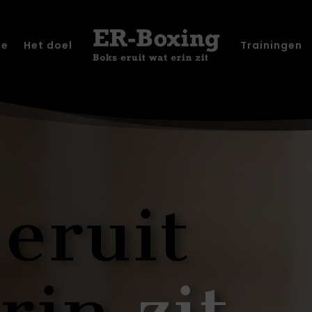
ze
Het doel
Trainingen
s
eruit
rin
zit