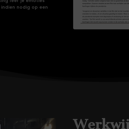
ing leer je emoties
 indien nodig op een
Werkwij