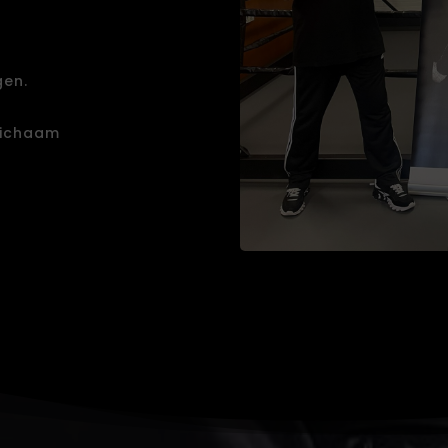
gen.
lichaam