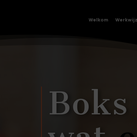
Welkom
Werkwij
Bok
wat
e